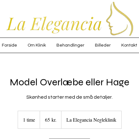
Forside
Om Klinik
Behandlinger
Billeder
Kontakt
Model Overlæbe eller Hage
Skønhed starter med de små detaljer.
65
danske
1 time
1
65 kr.
La Elegancia Negleklinik
kroner
t
i