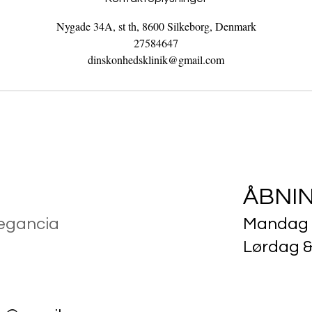
Nygade 34A, st th, 8600 Silkeborg, Denmark
27584647
dinskonhedsklinik@gmail.com
ÅBNI
legancia
Mandag t
Lørdag &