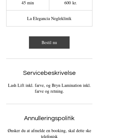
45 min
4
600 kr.
kroner
5
m
La Elegancia Negleklinik
i
n
Bestil nu
Servicebeskrivelse
Lash Lift inkl. farve, og Bryn Lamination inkl.
farve og retning.
Annulleringspolitik
Ønsker du at afmelde en booking, skal dette ske
telefonisk