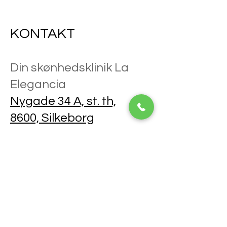
KONTAKT
Din skønhedsklinik La
Elegancia
Nygade 34 A, st. th,
8600, Silkeborg
TLF.
27584647
E-mail.
dinskonhedsklinik@gmail.
com
ÅBNINGSTIDER