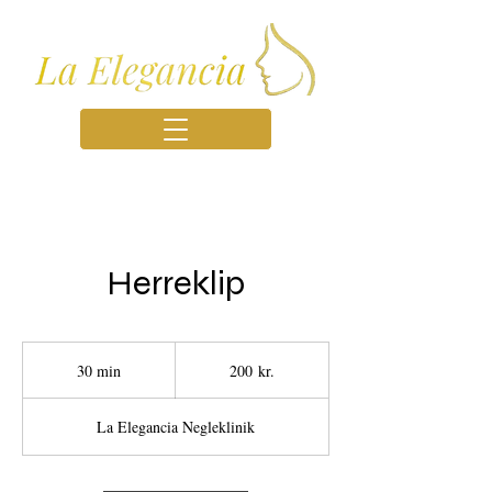
Herreklip
200
danske
30 min
3
200 kr.
kroner
0
m
La Elegancia Negleklinik
i
n