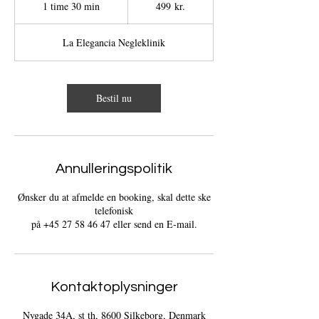
1 time 30 min
1
499 kr.
kroner
t
i
La Elegancia Negleklinik
m
3
0
m
Bestil nu
i
n
Annulleringspolitik
Ønsker du at afmelde en booking, skal dette ske
telefonisk
på +45 27 58 46 47 eller send en E-mail.
Kontaktoplysninger
Nygade 34A, st th, 8600 Silkeborg, Denmark