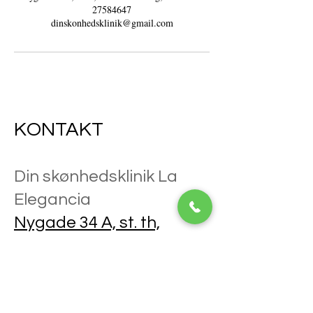
27584647
dinskonhedsklinik@gmail.com
KONTAKT
Din skønhedsklinik La
Elegancia
Nygade 34 A, st. th,
8600, Silkeborg
TLF.
27584647
E-mail.