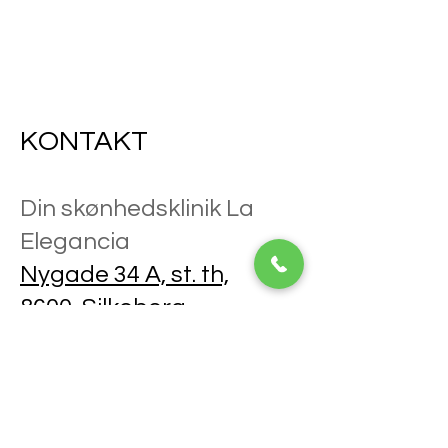
KONTAKT
Din skønhedsklinik La
Elegancia
Nygade 34 A, st. th,
8600, Silkeborg
TLF.
27584647
E-mail.
dinskonhedsklinik@gmail.
com