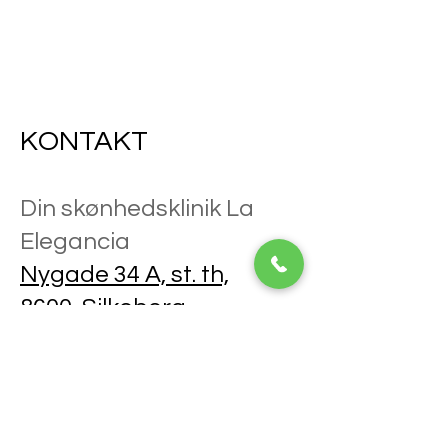
KONTAKT
Din skønhedsklinik La
Elegancia
Nygade 34 A, st. th,
8600, Silkeborg
TLF.
27584647
E-mail.
dinskonhedsklinik@gmail.
com