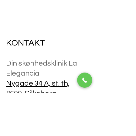
KONTAKT
Din skønhedsklinik La
Elegancia
Nygade 34 A, st. th,
8600, Silkeborg
TLF.
27584647
E-mail.
dinskonhedsklinik@gmail.
com